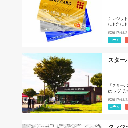
クレジット
にも角にも
期限内に 
2017/08/3
コラム
スター
「スターバ
は レジで
ャラメルマ
2017/08/2
コラム
クレジ