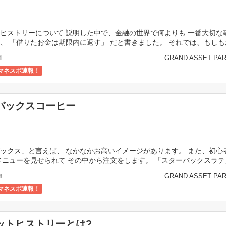
ヒストリーについて 説明した中で、金融の世界で何よりも 一番大切な
、 「借りたお金は期限内に返す」 だと書きました。 それでは、もし
返済出来なかった場合、 具体的にどのようにな […]
GRAND ASSET PA
1
マネスポ速報！
バックスコーヒー
ックス」と言えば、 なかなかお高いイメージがあります。 また、初心
メニューを見せられて その中から注文をします。 「スターバックスラテ
キアート」 などシンプルに注文してしまうの […]
GRAND ASSET PA
8
マネスポ速報！
ットヒストリーとは?