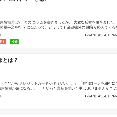
用情報とは?」との コラムを書きましたが、 大変な反響を頂きました。
発電事業を行う に当たって、どうしても金融機関の 融資が絡んでくる
 見られるからです。 従いまして、 もう少し […]
GRAND ASSET PA
4
報！
投資
報とは？
ックだから クレジットカードが作れない。。」 「住宅ローンを組むに
信用情報が気になる。。」 といった言葉を聞いた事は ありませんか？ 
は具体的に 何を指すのか、ご存じですか？ […]
GRAND ASSET PA
1