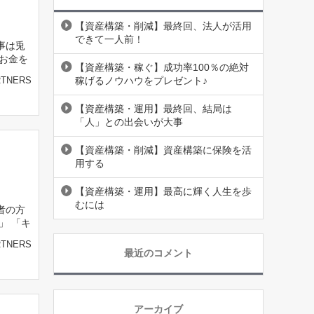
【資産構築・削減】最終回、法人が活用
できて一人前！
事は兎
もお金を
【資産構築・稼ぐ】成功率100％の絶対
稼げるノウハウをプレゼント♪
RTNERS
【資産構築・運用】最終回、結局は
「人」との出会いが大事
【資産構築・削減】資産構築に保険を活
用する
【資産構築・運用】最高に輝く人生を歩
むには
者の方
」 「キ
RTNERS
最近のコメント
アーカイブ