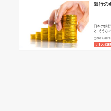
銀行の
日本の銀行
と そうな
したり、 
2017/08/1
マネスポ速