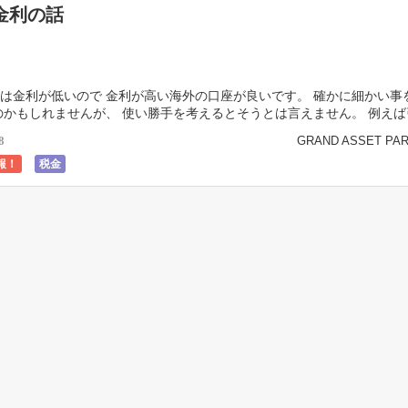
金利の話
は金利が低いので 金利が高い海外の口座が良いです。 確かに細かい事
のかもしれませんが、 使い勝手を考えるとそうとは言えません。 例え
送金に多額の手数料がかかったり、 実際に行く […]
GRAND ASSET PA
8
報！
税金