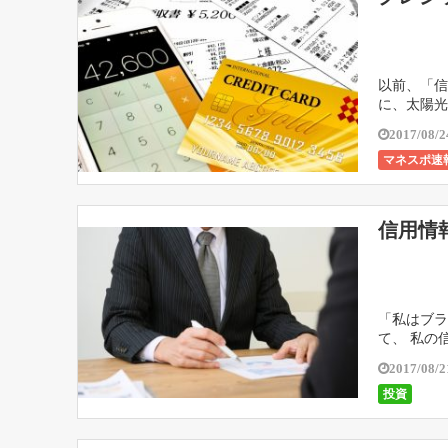
以前、「信
に、太陽光
信用情報を
2017/08/2
マネスポ速
信用情
「私はブラ
て、 私の
用情報」と
2017/08/2
投資