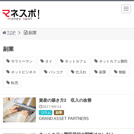
TOP
副業
副業
サラリーマン
タイ
ネットカフェ
ネットカフェ難民
ネットビジネス
バンコク
仕入れ
副業
物販
転売
資産の築き方2 収入の改善
2017/09/14
コラム
副業
GRAND ASSET PARTNERS