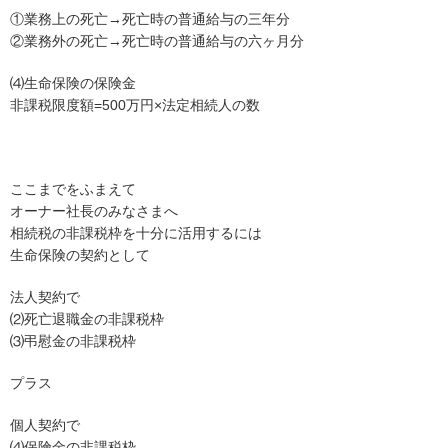
①業務上の死亡→死亡時の普通給与の三年分
②業務外の死亡→死亡時の普通給与の六ヶ月分
⑷生命保険の保険金
非課税限度額=500万円×法定相続人の数
ここまでをふまえて
オーナー社長のみなさまへ
相続税の非課税枠を十分に活用するには
生命保険の契約として
法人契約で
⑵死亡退職金の非課税枠
⑶弔慰金の非課税枠
プラス
個人契約で
⑷保険金の非課税枠