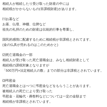
相続人が相続したり受け取った財産の中には
相続税がかからないもの(非課税財産)があります。
⑴お墓など
お墓、仏壇、神棚、位牌など
祖先の礼拝のための財産は伝統的行事を尊重し、
国民的感情に配慮するために相続税が非課税とされてます。
(金の仏具が売れるのはこのためかと)
⑵死亡退職金の一部
相続人が受け取った死亡退職金は、みなし相続財産として
相続税の課税対象となりますが
「500万円×法定相続人の数」までの部分は非課税とされています。
⑶弔慰金
死亡退職金とはべつに弔慰金などをもらうことがあります。
被相続人の死亡により受け取った
弔慰金・花輪代・葬祭料などについては一定の金額まで
相続税が非課税とされています。